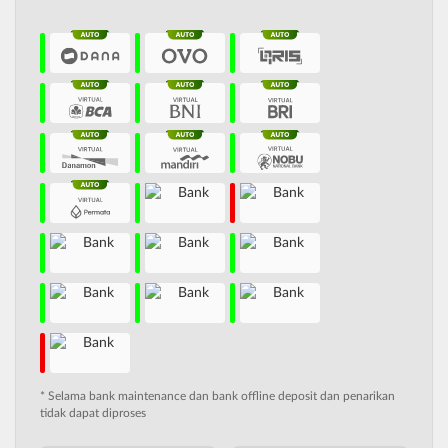
* Selama bank maintenance dan bank offline deposit dan penarikan
tidak dapat diproses