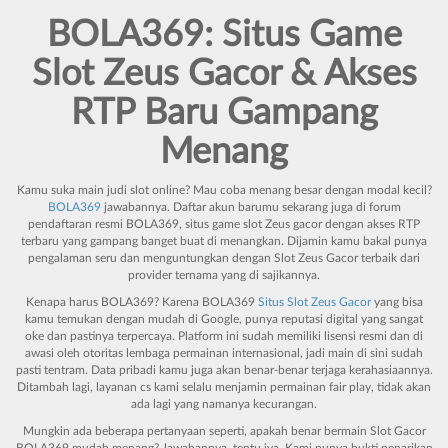
BOLA369: Situs Game
Slot Zeus
Gacor
&
Akses
RTP
Baru
Gampang
Menang
Kamu suka main judi slot online? Mau coba menang besar dengan modal kecil?
BOLA369
jawabannya. Daftar akun barumu sekarang juga di forum
pendaftaran resmi BOLA369, situs game slot Zeus gacor dengan akses RTP
terbaru yang gampang banget buat di menangkan. Dijamin kamu bakal punya
pengalaman seru dan menguntungkan dengan
Slot Zeus Gacor
terbaik dari
provider ternama yang di sajikannya.
Kenapa harus BOLA369? Karena BOLA369
Situs Slot Zeus Gacor
yang bisa
kamu temukan dengan mudah di Google, punya reputasi digital yang sangat
oke dan pastinya terpercaya. Platform ini sudah memiliki lisensi resmi dan di
awasi oleh otoritas lembaga permainan internasional, jadi main di sini sudah
pasti tentram. Data pribadi kamu juga akan benar-benar terjaga kerahasiaannya.
Ditambah lagi, layanan cs kami selalu menjamin permainan fair play, tidak akan
ada lagi yang namanya kecurangan.
Mungkin ada beberapa pertanyaan seperti, apakah benar bermain
Slot Gacor
BOLA369
mudah menang? Jawabannya, tentu iya. Kami punya bukti penarikan