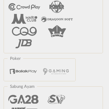
Poker
Sabung Ayam