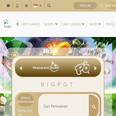
MASUK
DAFTA
IDR
12,732,987,
HOT GAMES
SLOTS
LIVE CASINO
RACE
TOGE
BIGPOT
SEMUA
PERMAINAN
TOP
SLOTS
20