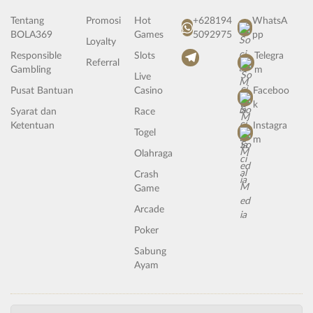
Tentang
Promosi
Hot
+628194
WhatsA
BOLA369
Games
5092975
pp
Loyalty
Responsible
Slots
Telegra
Referral
Gambling
m
Live
Pusat Bantuan
Casino
Faceboo
k
Syarat dan
Race
Ketentuan
Instagra
Togel
m
Olahraga
Crash
Game
Arcade
Poker
Sabung
Ayam