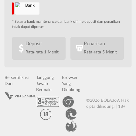
* Selama bank maintenance dan bank offline deposit dan penarikan
tidak dapat diproses
Deposit
Penarikan
Rata-rata 1 Menit
Rata-rata 5 Menit
Bersertifikasi
Tanggung
Browser
Dari
Jawab
Yang
Bermain
Didukung
©2026 BOLA369. Hak
cipta dilindungi | 18+