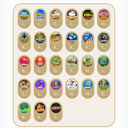
Ice Fish
Lucky Ducky
Chicken Road 2.0
Chicken Road
Forest Arrow
Hamster Run
Penalty Unlimited
Plinko Aztec
Rabbit Road
Rock Paper Scissors
Plinko 1000
Twist
Bubbles
Сoinflip
Goblin-tower
Sweet Keno
Hot-mines
Jogo Do Bicho
Joker Poker
Lucky mines
Double Online
Hilo Joker
Mines
Drop The Billionaire
Robo dice
Stairs
Triple