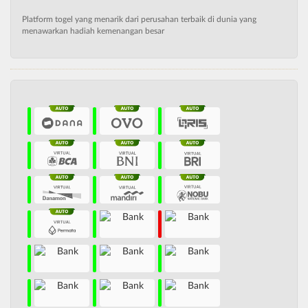
Platform togel yang menarik dari perusahan terbaik di dunia yang
menawarkan hadiah kemenangan besar