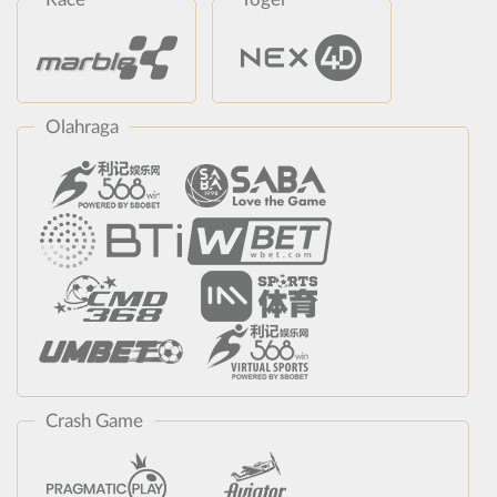
Olahraga
Crash Game