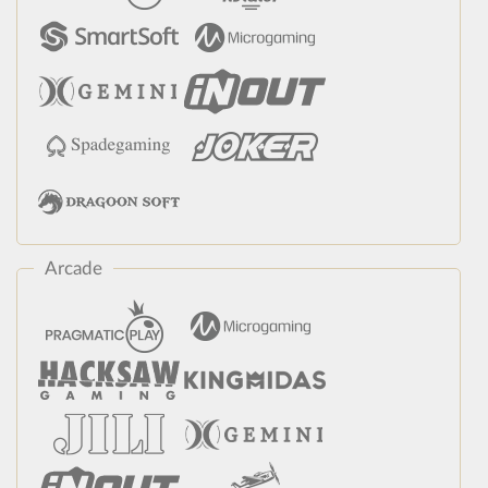
Arcade