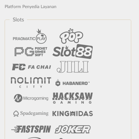
Platform Penyedia Layanan
Slots