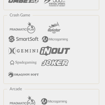
Crash Game
Arcade