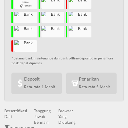
* Selama bank maintenance dan bank offline deposit dan penarikan
tidak dapat diproses
Deposit
Penarikan
Rata-rata 1 Menit
Rata-rata 5 Menit
Bersertifikasi
Tanggung
Browser
Dari
Jawab
Yang
Bermain
Didukung