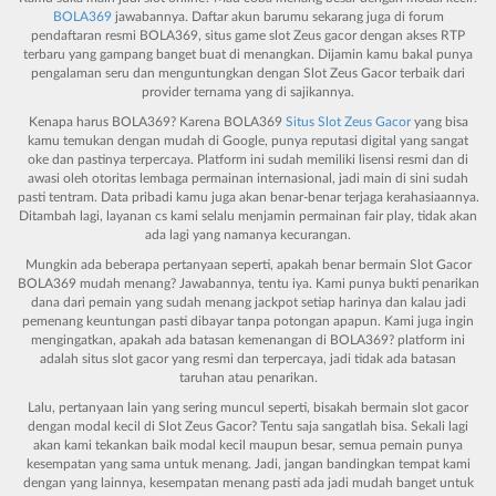
BOLA369
jawabannya. Daftar akun barumu sekarang juga di forum
pendaftaran resmi BOLA369, situs game slot Zeus gacor dengan akses RTP
terbaru yang gampang banget buat di menangkan. Dijamin kamu bakal punya
pengalaman seru dan menguntungkan dengan
Slot Zeus Gacor
terbaik dari
provider ternama yang di sajikannya.
Kenapa harus BOLA369? Karena BOLA369
Situs Slot Zeus Gacor
yang bisa
kamu temukan dengan mudah di Google, punya reputasi digital yang sangat
oke dan pastinya terpercaya. Platform ini sudah memiliki lisensi resmi dan di
awasi oleh otoritas lembaga permainan internasional, jadi main di sini sudah
pasti tentram. Data pribadi kamu juga akan benar-benar terjaga kerahasiaannya.
Ditambah lagi, layanan cs kami selalu menjamin permainan fair play, tidak akan
ada lagi yang namanya kecurangan.
Mungkin ada beberapa pertanyaan seperti, apakah benar bermain
Slot Gacor
BOLA369
mudah menang? Jawabannya, tentu iya. Kami punya bukti penarikan
dana dari pemain yang sudah menang jackpot setiap harinya dan kalau jadi
pemenang keuntungan pasti dibayar tanpa potongan apapun. Kami juga ingin
mengingatkan, apakah ada batasan kemenangan di BOLA369? platform ini
adalah situs slot gacor yang resmi dan terpercaya, jadi tidak ada batasan
taruhan atau penarikan.
Lalu, pertanyaan lain yang sering muncul seperti, bisakah bermain slot gacor
dengan modal kecil di
Slot Zeus Gacor
? Tentu saja sangatlah bisa. Sekali lagi
akan kami tekankan baik modal kecil maupun besar, semua pemain punya
kesempatan yang sama untuk menang. Jadi, jangan bandingkan tempat kami
dengan yang lainnya, kesempatan menang pasti ada jadi mudah banget untuk