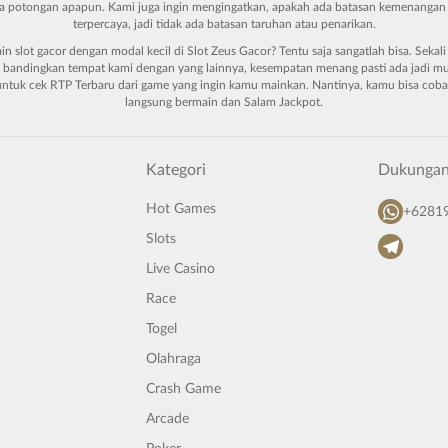
pa potongan apapun. Kami juga ingin mengingatkan, apakah ada batasan kemenangan di
terpercaya, jadi tidak ada batasan taruhan atau penarikan.
ain slot gacor dengan modal kecil di
Slot Zeus Gacor
? Tentu saja sangatlah bisa. Seka
 bandingkan tempat kami dengan yang lainnya, kesempatan menang pasti ada jadi m
n untuk cek RTP Terbaru dari game yang ingin kamu mainkan. Nantinya, kamu bisa cob
langsung bermain dan Salam Jackpot.
Kategori
Dukunga
Hot Games
+6281
Slots
Live Casino
Race
Togel
Olahraga
Crash Game
Arcade