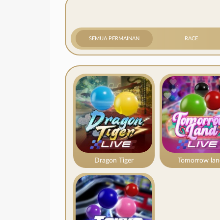
SEMUA PERMAINAN
RACE
Dragon Tiger
Tomorrow lan