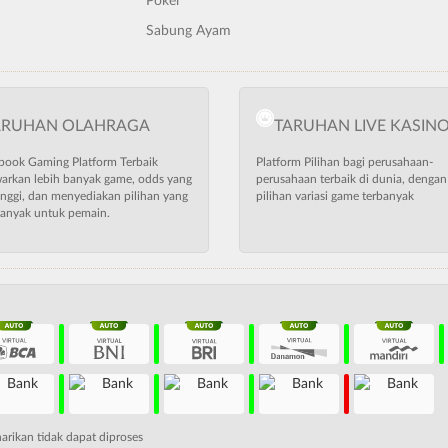
Poker
Sabung Ayam
ARUHAN OLAHRAGA
TARUHAN LIVE KASIN
book Gaming Platform Terbaik
Platform Pilihan bagi perusahaan-
rkan lebih banyak game, odds yang
perusahaan terbaik di dunia, dengan
tinggi, dan menyediakan pilihan yang
pilihan variasi game terbanyak
banyak untuk pemain.
arikan tidak dapat diproses