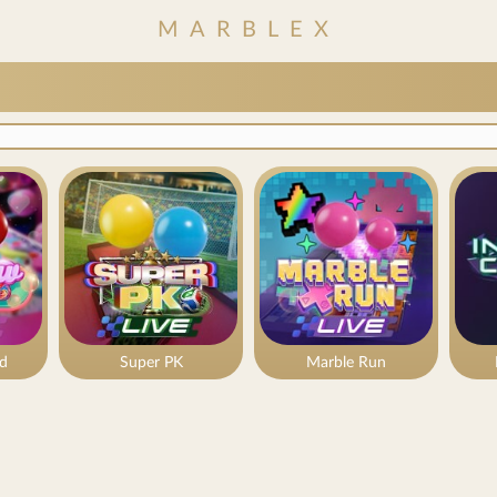
MARBLEX
d
Super PK
Marble Run