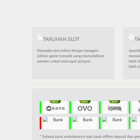
TARUHAN SLOT
T
Penyedia slot online dengan beragam
Sports
pilihan game menarik yang memudahkan
menawa
pemain untuk mencapai jackpot
lebih 
lebih 
* Selama bank maintenance dan bank offline deposit dan pen