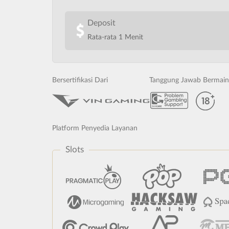
Deposit
Rata-rata 1 Menit
Bersertifikasi Dari
Tanggung Jawab Bermain
Platform Penyedia Layanan
Slots