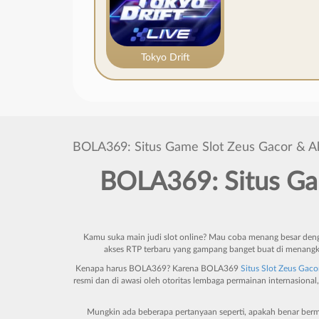
Tokyo Drift
BOLA369: Situs Game Slot Zeus Gacor & 
BOLA369: Situs Ga
Kamu suka main judi slot online? Mau coba menang besar den
akses RTP terbaru yang gampang banget buat di menan
Kenapa harus BOLA369? Karena BOLA369
Situs Slot Zeus Gaco
resmi dan di awasi oleh otoritas lembaga permainan internasional,
Mungkin ada beberapa pertanyaan seperti, apakah benar ber