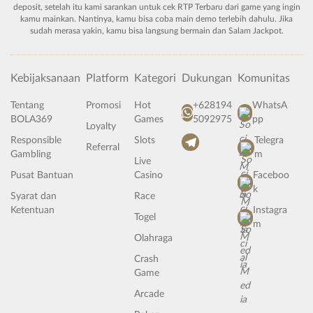
deposit, setelah itu kami sarankan untuk cek RTP Terbaru dari game yang ingin
kamu mainkan. Nantinya, kamu bisa coba main demo terlebih dahulu. Jika
sudah merasa yakin, kamu bisa langsung bermain dan Salam Jackpot.
Kebijaksanaan
Platform
Kategori
Dukungan
Komunitas
Tentang
Promosi
Hot
+628194
WhatsA
BOLA369
Games
5092975
pp
Loyalty
Responsible
Slots
Telegra
Referral
Gambling
m
Live
Pusat Bantuan
Casino
Faceboo
k
Syarat dan
Race
Ketentuan
Instagra
Togel
m
Olahraga
Crash
Game
Arcade