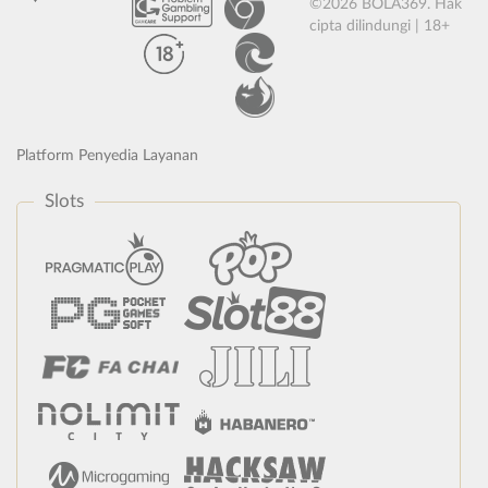
©2026 BOLA369. Hak
cipta dilindungi | 18+
Platform Penyedia Layanan
Slots