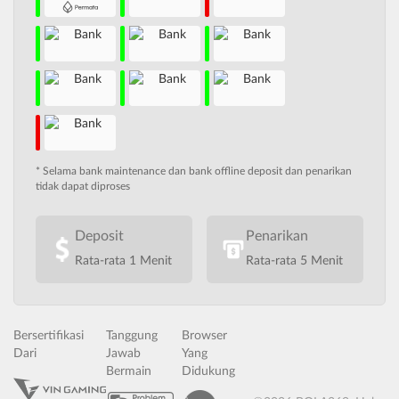
* Selama bank maintenance dan bank offline deposit dan penarikan
tidak dapat diproses
Deposit
Penarikan
Rata-rata 1 Menit
Rata-rata 5 Menit
Bersertifikasi
Tanggung
Browser
Dari
Jawab
Yang
Bermain
Didukung