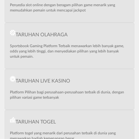
Penyedia slot online dengan beragam pilihan game menarik yang
memudahkan pemain untuk mencapai jackpot
TARUHAN OLAHRAGA
Sportsbook Gaming Platform Terbaik menawarkan lebih banyak game,
odds yang lebih tinggi, dan menyediakan pilihan yang lebih banyak
untuk pemain.
TARUHAN LIVE KASINO
Platform Pilihan bagi perusahaan-perusahaan terbaik di dunia, dengan
pilihan variasi game terbanyak
TARUHAN TOGEL
Platform togel yang menarik dari perusahan terbaik di dunia yang
menawarkan hadiah kemenangan besar