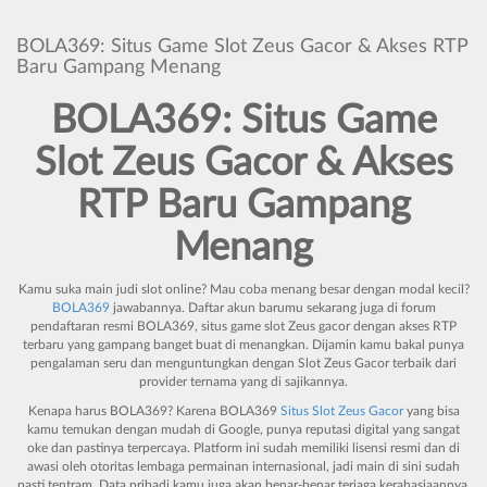
BOLA369: Situs Game Slot Zeus Gacor & Akses RTP
Baru Gampang Menang
BOLA369: Situs Game
Slot Zeus
Gacor
&
Akses
RTP
Baru
Gampang
Menang
Kamu suka main judi slot online? Mau coba menang besar dengan modal kecil?
BOLA369
jawabannya. Daftar akun barumu sekarang juga di forum
pendaftaran resmi BOLA369, situs game slot Zeus gacor dengan akses RTP
terbaru yang gampang banget buat di menangkan. Dijamin kamu bakal punya
pengalaman seru dan menguntungkan dengan
Slot Zeus Gacor
terbaik dari
provider ternama yang di sajikannya.
Kenapa harus BOLA369? Karena BOLA369
Situs Slot Zeus Gacor
yang bisa
kamu temukan dengan mudah di Google, punya reputasi digital yang sangat
oke dan pastinya terpercaya. Platform ini sudah memiliki lisensi resmi dan di
awasi oleh otoritas lembaga permainan internasional, jadi main di sini sudah
pasti tentram. Data pribadi kamu juga akan benar-benar terjaga kerahasiaannya.