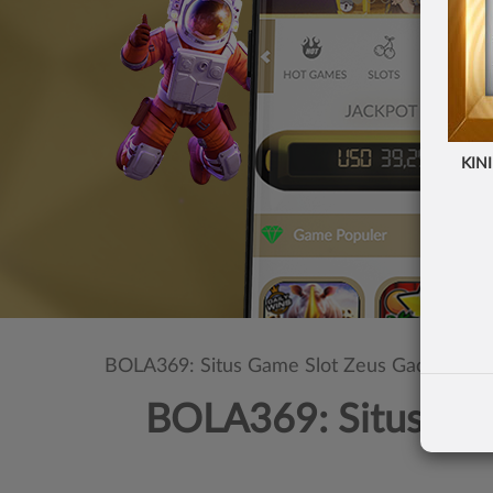
KIN
BOLA369: Situs Game Slot Zeus Gacor & 
BOLA369: Situs Ga