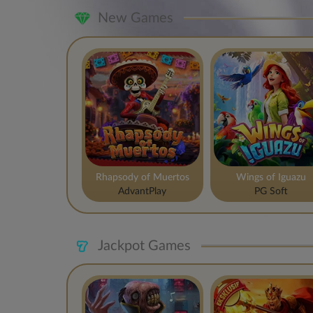
New Games
Rhapsody of Muertos
Wings of Iguazu
AdvantPlay
PG Soft
Jackpot Games