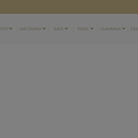
LOTS
LIVE CASINO
RACE
TOGEL
OLAHRAGA
CR