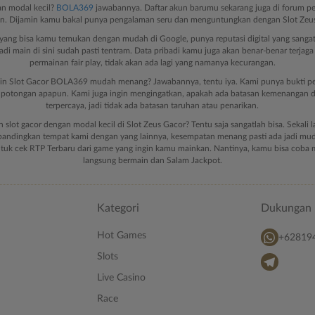
an modal kecil?
BOLA369
jawabannya. Daftar akun barumu sekarang juga di forum pe
an. Dijamin kamu bakal punya pengalaman seru dan menguntungkan dengan
Slot Zeu
yang bisa kamu temukan dengan mudah di Google, punya reputasi digital yang sangat o
jadi main di sini sudah pasti tentram. Data pribadi kamu juga akan benar-benar terjag
permainan fair play, tidak akan ada lagi yang namanya kecurangan.
ain
Slot Gacor BOLA369
mudah menang? Jawabannya, tentu iya. Kami punya bukti pe
 potongan apapun. Kami juga ingin mengingatkan, apakah ada batasan kemenangan di 
terpercaya, jadi tidak ada batasan taruhan atau penarikan.
n slot gacor dengan modal kecil di
Slot Zeus Gacor
? Tentu saja sangatlah bisa. Sekal
bandingkan tempat kami dengan yang lainnya, kesempatan menang pasti ada jadi mu
 untuk cek RTP Terbaru dari game yang ingin kamu mainkan. Nantinya, kamu bisa coba 
langsung bermain dan Salam Jackpot.
Kategori
Dukungan
Hot Games
+62819
Slots
Live Casino
Race