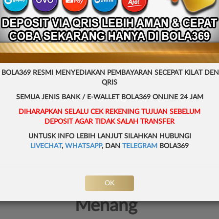
Nikmati performa terbaik, 
Apps! Tersedia dalam Androi
BOLA369 App
I BOLA369 RESMI MENYEDIAKAN PEMBAYARAN SECEPAT KILAT DE
QRIS
SEMUA JENIS BANK / E-WALLET BOLA369 ONLINE 24 JAM
*Pindai kode QR untuk Unduh
Andro
DIHARAPKAN SELALU CEK REKENING TUJUAN SEBELUM
DEPOSIT AGAR TIDAK SALAH TRANSFER
UNTUSK INFO LEBIH LANJUT SILAHKAN HUBUNGI
LIVECHAT
,
WHATSAPP
, DAN
TELEGRAM
BOLA369
Akses RTP Baru Gampang Menang
me Slot Zeus
Gacor
&
Akses
OK
Menang