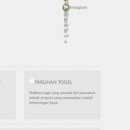
Instagram
O
TARUHAN TOGEL
Platform togel yang menarik dari perusahan
terbaik di dunia yang menawarkan hadiah
kemenangan besar