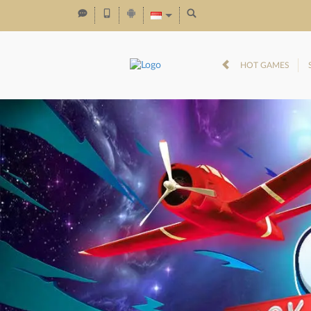
HOT GAMES