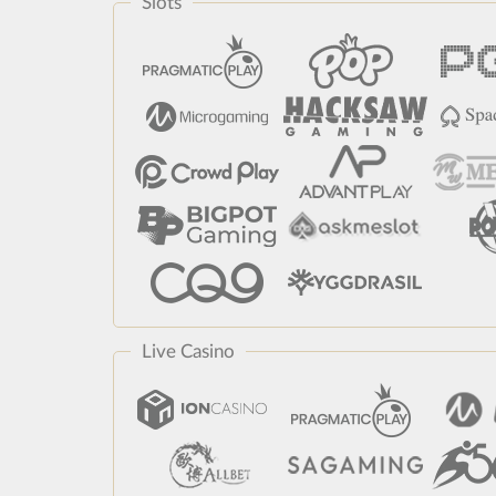
Slots
Live Casino