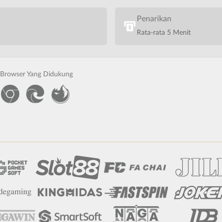
Penarikan
Rata-rata 5 Menit
Browser Yang Didukung