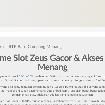
Akses RTP Baru Gampang Menang
me Slot Zeus
Gacor
&
Akses
Menang
gan modal kecil?
BOLA369
jawabannya. Daftar akun barumu sekarang juga di forum 
gkan. Dijamin kamu bakal punya pengalaman seru dan menguntungkan dengan
Slot Z
r
yang bisa kamu temukan dengan mudah di Google, punya reputasi digital yang sangat 
 jadi main di sini sudah pasti tentram. Data pribadi kamu juga akan benar-benar terj
permainan fair play, tidak akan ada lagi yang namanya kecurangan.
main
Slot Gacor BOLA369
mudah menang? Jawabannya, tentu iya. Kami punya bukti p