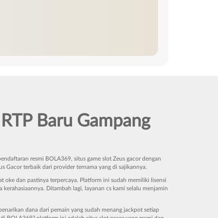
RTP
Baru
Gampang
pendaftaran resmi BOLA369, situs game slot Zeus gacor dengan
eus Gacor
terbaik dari provider ternama yang di sajikannya.
oke dan pastinya terpercaya. Platform ini sudah memiliki lisensi
aga kerahasiaannya. Ditambah lagi, layanan cs kami selalu menjamin
enarikan dana dari pemain yang sudah menang jackpot setiap