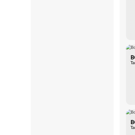
B
Ta
B
Ta