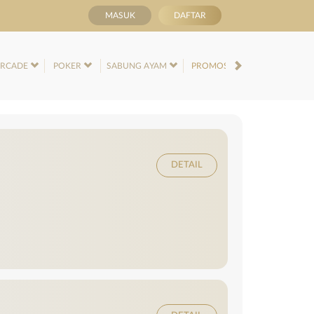
MASUK
DAFTAR
PROMOSI
ARCADE
POKER
SABUNG AYAM
DETAIL