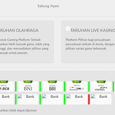
Sabung Ayam
ARUHAN OLAHRAGA
TARUHAN LIVE KASIN
book Gaming Platform Terbaik
Platform Pilihan bagi perusahaan-
rkan lebih banyak game, odds yang
perusahaan terbaik di dunia, dengan
tinggi, dan menyediakan pilihan yang
pilihan variasi game terbanyak
banyak untuk pemain.
arikan tidak dapat diproses