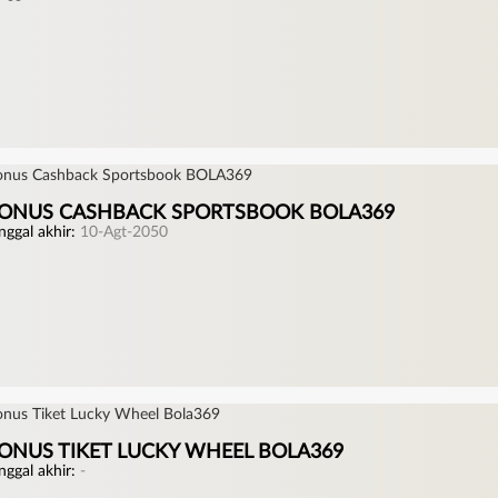
ONUS CASHBACK SPORTSBOOK BOLA369
nggal akhir:
10-Agt-2050
ONUS TIKET LUCKY WHEEL BOLA369
nggal akhir:
-