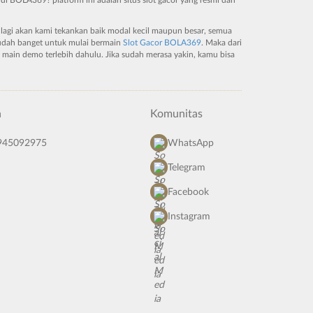
 BOLA369? platform ini adalah situs slot gacor yang resmi dan
li lagi akan kami tekankan baik modal kecil maupun besar, semua
udah banget untuk mulai bermain
Slot Gacor BOLA369
. Maka dari
a main demo terlebih dahulu. Jika sudah merasa yakin, kamu bisa
n
Komunitas
945092975
WhatsApp
Telegram
Facebook
Instagram